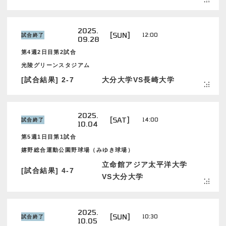
2025.
[SUN]
12:00
試合終了
09.28
第4週2日目第2試合
光陵グリーンスタジアム
[試合結果] 2-7
大分大学VS長崎大学
2025.
[SAT]
14:00
試合終了
10.04
第5週1日目第1試合
嬉野総合運動公園野球場（みゆき球場）
立命館アジア太平洋大学
[試合結果] 4-7
VS大分大学
2025.
[SUN]
10:30
試合終了
10.05