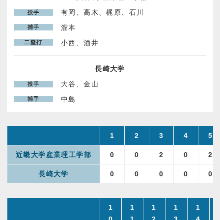
有岡、高木、梶原、石川
投手
パンフレット申し込み
溜本
捕手
小西、酒井
二塁打
お問い合わせ
長崎大学
プライバシーポリシー
大谷、金山
投手
中島
捕手
1
2
3
4
5
近畿大学産業理工学部
0
0
2
0
2
長崎大学
0
0
0
0
0
1
1
1
1
1
0
1
2
3
4