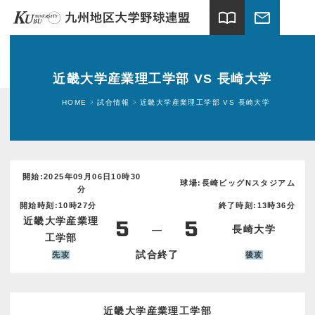
import_contacts
mail
ホーム
近畿大学産業理工学部 VS 長崎大学
試合情報
HOME
試合情報
近畿大学産業理工学部 VS 長崎大学
連盟案内
加盟大学
開始:2025年09月06日10時30
球場:長崎ビッグNスタジアム
分
球場案内
開始時刻:10時27分
終了時刻:13時36分
近畿大学産業理
5
5
―
長崎大学
関連団体
工学部
試合終了
先攻
後攻
ギャラリー
新着情報
近畿大学産業理工学部