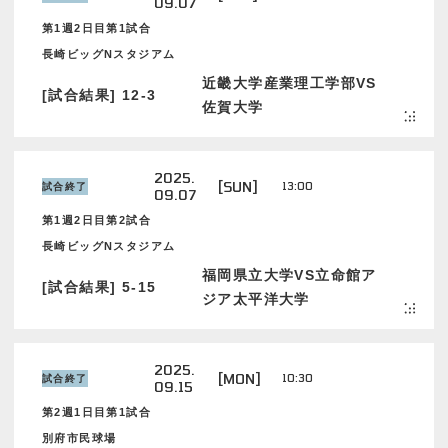
09.07
第1週2日目第1試合
長崎ビッグNスタジアム
近畿大学産業理工学部VS
[試合結果] 12-3
佐賀大学
2025.
[SUN]
13:00
試合終了
09.07
第1週2日目第2試合
長崎ビッグNスタジアム
福岡県立大学VS立命館ア
[試合結果] 5-15
ジア太平洋大学
2025.
[MON]
10:30
試合終了
09.15
第2週1日目第1試合
別府市民球場