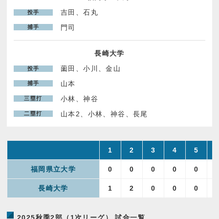
吉田、石丸
投手
パンフレット申し込み
門司
捕手
お問い合わせ
長崎大学
薗田、小川、金山
投手
プライバシーポリシー
山本
捕手
小林、神谷
三塁打
山本2、小林、神谷、長尾
二塁打
1
2
3
4
5
福岡県立大学
0
0
0
0
0
長崎大学
1
2
0
0
0
2025秋季2部（1次リーグ） 試合一覧