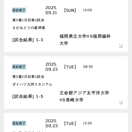
2025.
[SUN]
13:00
試合終了
09.21
第3週1日目第2試合
さがみどりの森球場
福岡県立大学VS福岡歯科
[試合結果] 1-3
大学
2025.
[TUE]
08:30
試合終了
09.23
第3週2日目第1試合
ダイハツ九州スタジアム
立命館アジア太平洋大学
[試合結果] 1-5
VS長崎大学
2025.
[TUE]
13:30
試合終了
09.23