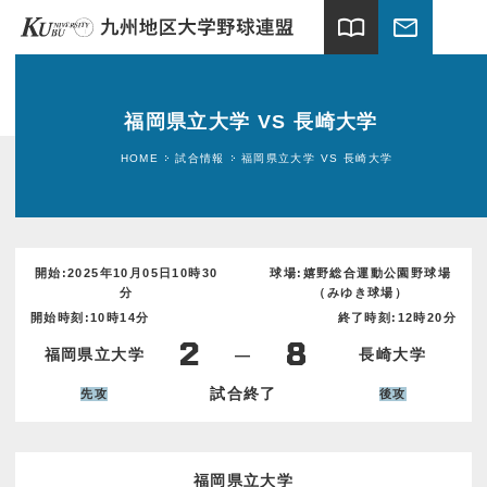
import_contacts
mail
ホーム
福岡県立大学 VS 長崎大学
試合情報
HOME
試合情報
福岡県立大学 VS 長崎大学
連盟案内
加盟大学
開始:2025年10月05日10時30
球場:嬉野総合運動公園野球場
分
（みゆき球場）
球場案内
開始時刻:10時14分
終了時刻:12時20分
2
8
福岡県立大学
―
長崎大学
関連団体
試合終了
先攻
後攻
ギャラリー
新着情報
福岡県立大学