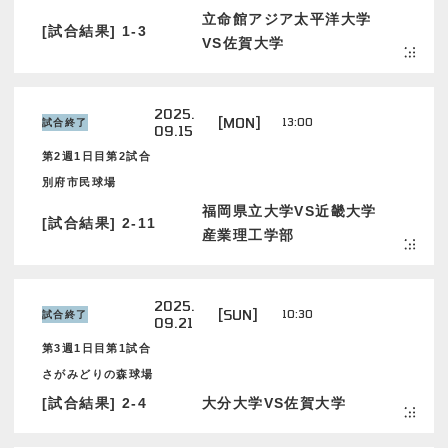
立命館アジア太平洋大学
[試合結果] 1-3
VS佐賀大学
2025.
[MON]
13:00
試合終了
09.15
第2週1日目第2試合
別府市民球場
福岡県立大学VS近畿大学
[試合結果] 2-11
産業理工学部
2025.
[SUN]
10:30
試合終了
09.21
第3週1日目第1試合
さがみどりの森球場
[試合結果] 2-4
大分大学VS佐賀大学