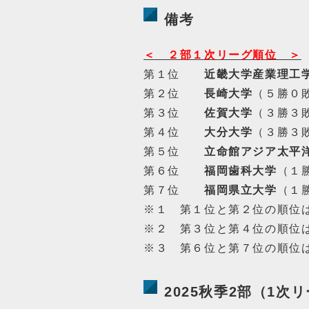
備考
＜ ２部１次リーグ順位 ＞
第１位
近畿大学産業理工
第２位
長崎大学
（５勝０
第３位
佐賀大学
（３勝３
第４位
大分大学
（３勝３
第５位
立命館アジア太平
第６位
福岡歯科大学
（１
第７位
福岡県立大学
（１
※１ 第１位と第２位の順位
※２ 第３位と第４位の順位
※３ 第６位と第７位の順位
2025秋季2部（1次