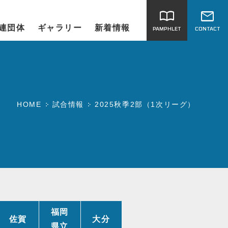
import_contacts
mail
連団体
ギャラリー
新着情報
PAMPHLET
CONTACT
HOME
試合情報
2025秋季2部（1次リーグ）
福岡
佐賀
大分
県立