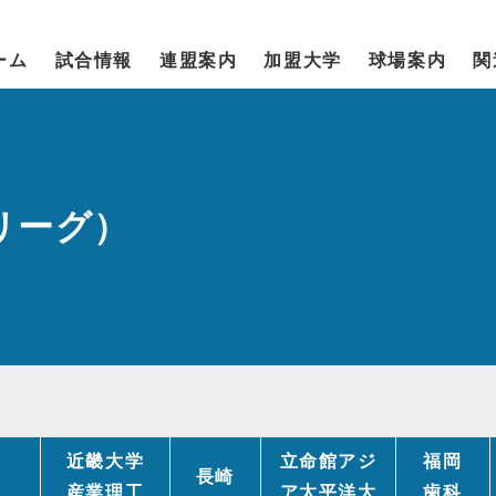
ーム
試合情報
連盟案内
加盟大学
球場案内
関
次リーグ）
近畿大学
立命館アジ
福岡
長崎
産業理工
ア太平洋大
歯科