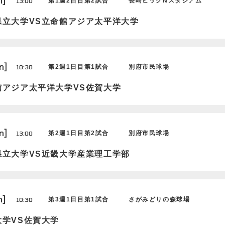
n]
13:00
第1週2日目第2試合
長崎ビッグNスタジアム
県立大学VS立命館アジア太平洋大学
n]
10:30
第2週1日目第1試合
別府市民球場
館アジア太平洋大学VS佐賀大学
n]
13:00
第2週1日目第2試合
別府市民球場
県立大学VS近畿大学産業理工学部
n]
10:30
第3週1日目第1試合
さがみどりの森球場
大学VS佐賀大学