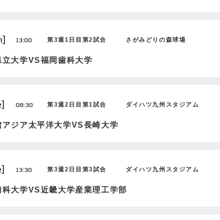
n]
13:00
第3週1日目第2試合
さがみどりの森球場
県立大学VS福岡歯科大学
e]
08:30
第3週2日目第1試合
ダイハツ九州スタジアム
館アジア太平洋大学VS長崎大学
e]
13:30
第3週2日目第3試合
ダイハツ九州スタジアム
歯科大学VS近畿大学産業理工学部