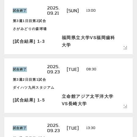
2025.
[SUN]
13:00
試合終了
09.21
第3週1日目第2試合
さがみどりの森球場
福岡県立大学VS福岡歯科
[試合結果] 1-3
大学
2025.
[TUE]
08:30
試合終了
09.23
第3週2日目第1試合
ダイハツ九州スタジアム
立命館アジア太平洋大学
[試合結果] 1-5
VS長崎大学
2025.
[TUE]
13:30
試合終了
09.23