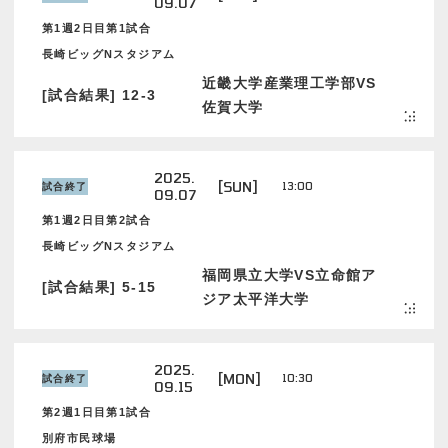
09.07
第1週2日目第1試合
長崎ビッグNスタジアム
近畿大学産業理工学部VS
[試合結果] 12-3
佐賀大学
2025.
[SUN]
13:00
試合終了
09.07
第1週2日目第2試合
長崎ビッグNスタジアム
福岡県立大学VS立命館ア
[試合結果] 5-15
ジア太平洋大学
2025.
[MON]
10:30
試合終了
09.15
第2週1日目第1試合
別府市民球場