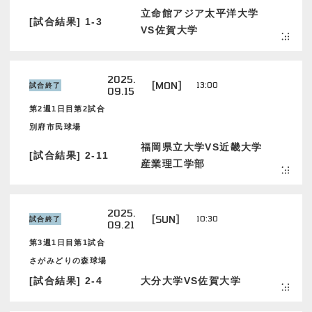
立命館アジア太平洋大学
[試合結果] 1-3
VS佐賀大学
2025.
[MON]
13:00
試合終了
09.15
第2週1日目第2試合
別府市民球場
福岡県立大学VS近畿大学
[試合結果] 2-11
産業理工学部
2025.
[SUN]
10:30
試合終了
09.21
第3週1日目第1試合
さがみどりの森球場
[試合結果] 2-4
大分大学VS佐賀大学