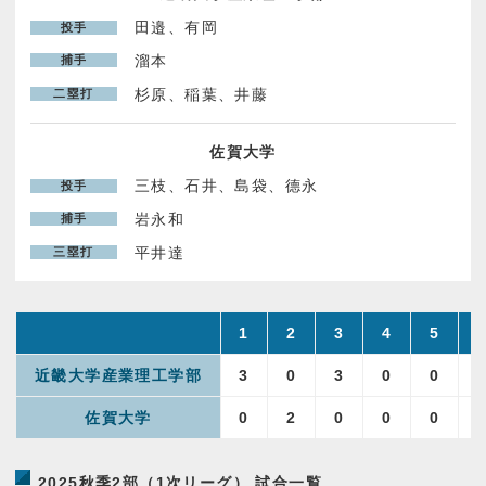
田邉、有岡
投手
パンフレット申し込み
溜本
捕手
杉原、稲葉、井藤
二塁打
お問い合わせ
佐賀大学
プライバシーポリシー
三枝、石井、島袋、德永
投手
岩永和
捕手
平井達
三塁打
1
2
3
4
5
近畿大学産業理工学部
3
0
3
0
0
佐賀大学
0
2
0
0
0
2025秋季2部（1次リーグ） 試合一覧