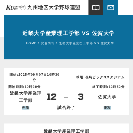
import_contacts
mail
ホーム
近畿大学産業理工学部 VS 佐賀大学
試合情報
HOME
試合情報
近畿大学産業理工学部 VS 佐賀大学
連盟案内
加盟大学
開始:2025年09月07日10時30
球場:長崎ビッグNスタジアム
分
球場案内
開始時刻:10時20分
終了時刻:12時52分
近畿大学産業理
12
3
―
佐賀大学
関連団体
工学部
試合終了
先攻
後攻
ギャラリー
新着情報
近畿大学産業理工学部