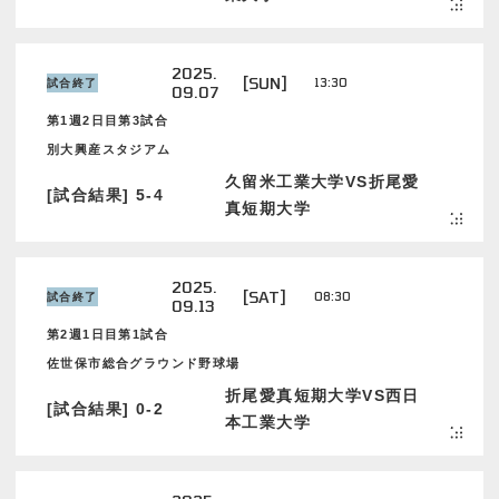
2025.
[SUN]
13:30
試合終了
09.07
第1週2日目第3試合
別大興産スタジアム
久留米工業大学VS折尾愛
[試合結果] 5-4
真短期大学
2025.
[SAT]
08:30
試合終了
09.13
第2週1日目第1試合
佐世保市総合グラウンド野球場
折尾愛真短期大学VS西日
[試合結果] 0-2
本工業大学