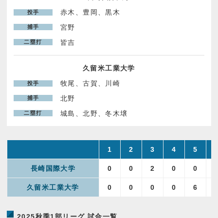
赤木、豊岡、黒木
投手
パンフレット申し込み
宮野
捕手
皆吉
二塁打
お問い合わせ
久留米工業大学
プライバシーポリシー
牧尾、古賀、川崎
投手
北野
捕手
城島、北野、冬木壌
二塁打
1
2
3
4
5
長崎国際大学
0
0
2
0
0
久留米工業大学
0
0
0
0
6
2025秋季1部リーグ 試合一覧