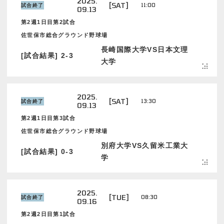
2025.
[SAT]
11:00
試合終了
09.13
第2週1日目第2試合
佐世保市総合グラウンド野球場
長崎国際大学VS日本文理
[試合結果] 2-3
大学
2025.
[SAT]
13:30
試合終了
09.13
第2週1日目第3試合
佐世保市総合グラウンド野球場
別府大学VS久留米工業大
[試合結果] 0-3
学
2025.
[TUE]
08:30
試合終了
09.16
第2週2日目第1試合