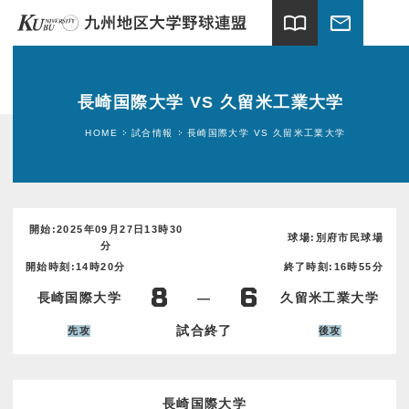
import_contacts
mail
ホーム
長崎国際大学 VS 久留米工業大学
試合情報
HOME
試合情報
長崎国際大学 VS 久留米工業大学
連盟案内
加盟大学
開始:2025年09月27日13時30
球場:別府市民球場
分
球場案内
開始時刻:14時20分
終了時刻:16時55分
8
6
長崎国際大学
―
久留米工業大学
関連団体
試合終了
先攻
後攻
ギャラリー
新着情報
長崎国際大学