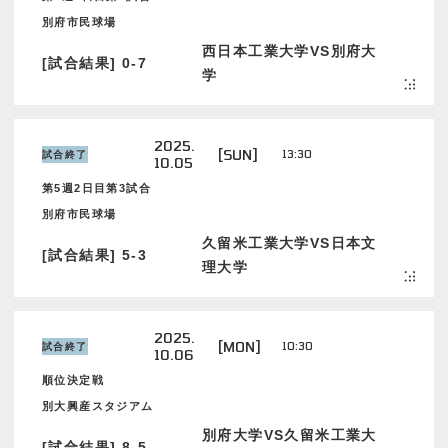
別府市民球場
西日本工業大学VS別府大
[試合結果] 0-7
学
2025.
[SUN]
13:30
試合終了
10.05
第5週2日目第3試合
別府市民球場
久留米工業大学VS日本文
[試合結果] 5-3
理大学
2025.
[MON]
10:30
試合終了
10.06
順位決定戦
別大興産スタジアム
別府大学VS久留米工業大
[試合結果] 8-5