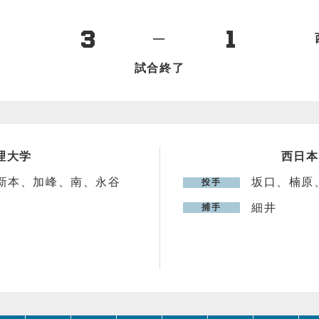
3
1
―
試合終了
理大学
西日本
新本、加峰、南、永谷
坂口、楠原
投手
細井
捕手