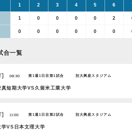
1
2
3
4
5
6
1
0
0
0
0
2
0
0
0
0
0
0
 試合一覧
T]
08:30
第1週1日目第1試合
別大興産スタジアム
愛真短期大学VS久留米工業大学
T]
11:00
第1週1日目第2試合
別大興産スタジアム
大学VS日本文理大学