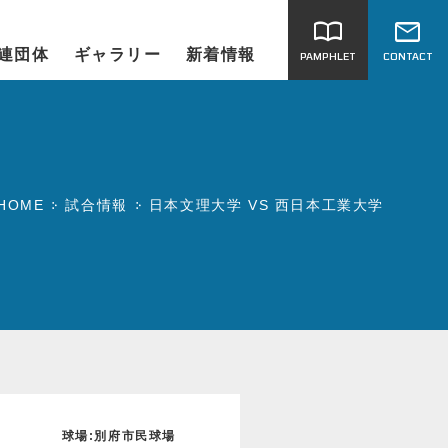
import_contacts
mail
連団体
ギャラリー
新着情報
PAMPHLET
CONTACT
HOME
試合情報
日本文理大学 VS 西日本工業大学
球場:別府市民球場