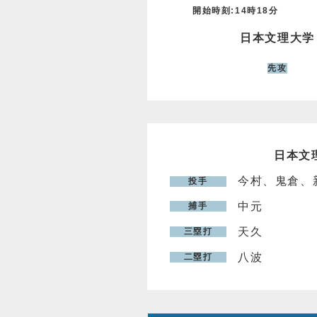
開始時刻:14時18分
日本文理大学
先攻
日本文
今村、鬼倉、
投手
中元
捕手
天久
三塁打
八波
二塁打