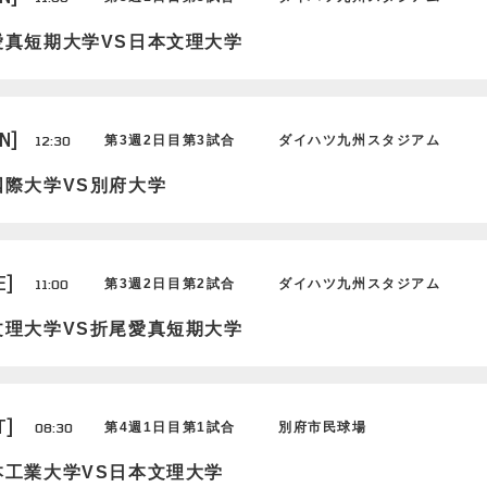
愛真短期大学VS日本文理大学
N]
12:30
第3週2日目第3試合
ダイハツ九州スタジアム
国際大学VS別府大学
E]
11:00
第3週2日目第2試合
ダイハツ九州スタジアム
文理大学VS折尾愛真短期大学
T]
08:30
第4週1日目第1試合
別府市民球場
本工業大学VS日本文理大学