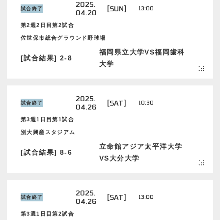
2025.
[SUN]
13:00
試合終了
04.20
第2週2日目第2試合
佐世保市総合グラウンド野球場
福岡県立大学VS福岡歯科
[試合結果] 2-8
大学
2025.
[SAT]
10:30
試合終了
04.26
第3週1日目第1試合
別大興産スタジアム
立命館アジア太平洋大学
[試合結果] 8-6
VS大分大学
2025.
[SAT]
13:00
試合終了
04.26
第3週1日目第2試合