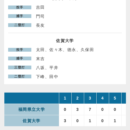
吉田
投手
パンフレット申し込み
門司
捕手
長友
二塁打
お問い合わせ
佐賀大学
プライバシーポリシー
太田、佐々木、徳永、久保田
投手
末吉
捕手
八坂、平井
三塁打
下峰、田中
二塁打
1
2
3
4
5
6
福岡県立大学
0
3
7
0
0
0
佐賀大学
3
0
1
0
1
1