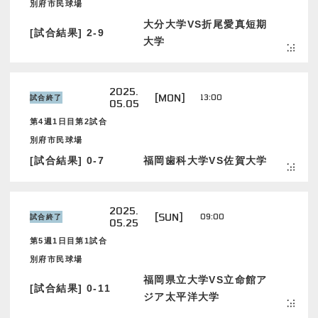
別府市民球場
大分大学VS折尾愛真短期
[試合結果] 2-9
大学
2025.
[MON]
13:00
試合終了
05.05
第4週1日目第2試合
別府市民球場
[試合結果] 0-7
福岡歯科大学VS佐賀大学
2025.
[SUN]
09:00
試合終了
05.25
第5週1日目第1試合
別府市民球場
福岡県立大学VS立命館ア
[試合結果] 0-11
ジア太平洋大学