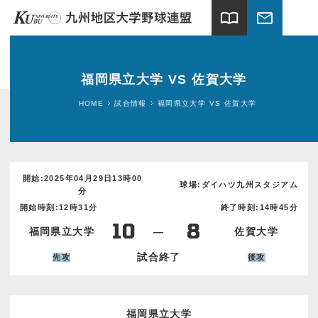
import_contacts
mail
ホーム
福岡県立大学 VS 佐賀大学
試合情報
HOME
試合情報
福岡県立大学 VS 佐賀大学
連盟案内
加盟大学
開始:2025年04月29日13時00
球場:ダイハツ九州スタジアム
分
球場案内
開始時刻:12時31分
終了時刻:14時45分
10
8
福岡県立大学
―
佐賀大学
関連団体
試合終了
先攻
後攻
ギャラリー
新着情報
福岡県立大学