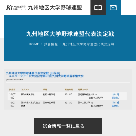
import_contacts
mail
ホーム
九州地区大学野球連盟代表決定戦
試合情報
HOME
試合情報
九州地区大学野球連盟代表決定戦
連盟案内
加盟大学
球場案内
関連団体
ギャラリー
試合情報一覧に戻る
新着情報