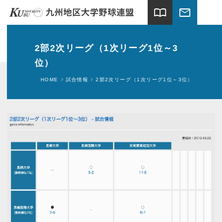
import_contacts
mail
ホーム
2部2次リーグ（1次リーグ1位～3
位）
試合情報
HOME
試合情報
2部2次リーグ（1次リーグ1位～3位）
連盟案内
加盟大学
球場案内
関連団体
ギャラリー
新着情報