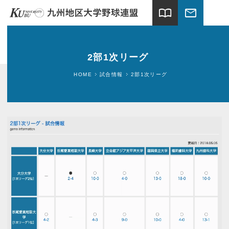
import_contacts
mail
ホーム
2部1次リーグ
試合情報
HOME
試合情報
2部1次リーグ
連盟案内
加盟大学
球場案内
関連団体
ギャラリー
新着情報