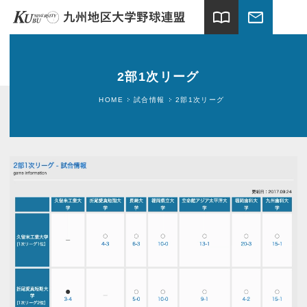
import_contacts
mail
ホーム
2部1次リーグ
試合情報
HOME
試合情報
2部1次リーグ
連盟案内
加盟大学
球場案内
関連団体
ギャラリー
新着情報