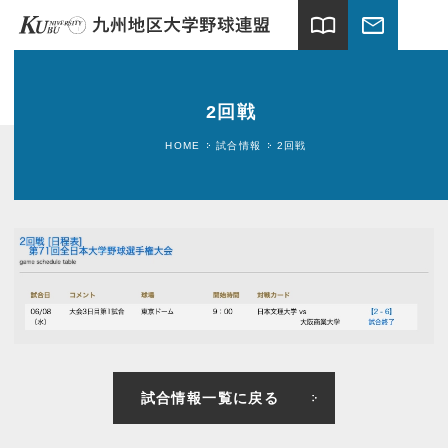
import_contacts
mail
ホーム
2回戦
試合情報
HOME
試合情報
2回戦
連盟案内
加盟大学
球場案内
関連団体
ギャラリー
試合情報一覧に戻る
新着情報