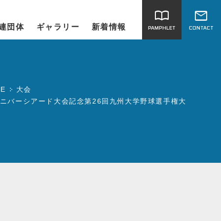
import_contacts
mail
連団体
ギャラリー
新着情報
PAMPHLET
CONTACT
E
大会
ニバーシアード大会記念第26回九州大学野球選手権大