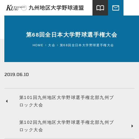
import_contacts
mail
ホーム
第68回全日本大学野球選手権大会
試合情報
HOME
大会
第68回全日本大学野球選手権大会
連盟案内
加盟大学
2019.06.10
球場案内
第101回九州地区大学野球選手権北部九州ブ
関連団体
ロック大会
ギャラリー
第102回九州地区大学野球選手権北部九州ブ
ロック大会
新着情報